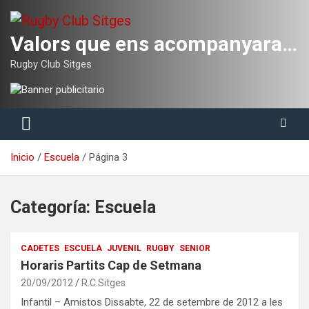
Saltar
al
contenido
Valors que ens acompanyaran tota la vida
Rugby Club Sitges
Inicio
Escuela
Página 3
Categoría:
Escuela
CADETES
ESCUELA
JUVENIL
RUGBY
SENIOR
Horaris Partits Cap de Setmana
20/09/2012
R.C.Sitges
Infantil – Amistos Dissabte, 22 de setembre de 2012 a les