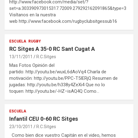
http://www.facebook.com/media/set/?
set=a.303390973015317.72009.279292162091865&type=3
Visítanos en la nuestra
web http://www.facebook.com/rugbyclubsitgessub16
ESCUELA
RUGBY
RC Sitges A 35-0 RC Sant Cugat A
13/11/2011
R.C.Sitges
Mas Fotos Opinión del
partido: http://youtu.be/wuxL6dAoVq4 Charla de
motivación: http://youtu.be/PPC-T5IERjQ Resumen de
jugadas: http://youtu.be/h338y4ZeXi4 Que no lo
toquen: http://youtu.be/-HZ–isAQ4Q Como…
ESCUELA
Infantil CEU 0-60 RC Sitges
23/10/2011
R.C.Sitges
Como bien dice vuestro Capitán en el video, hemos