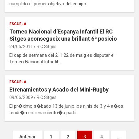
cumplido el primer objetivo del equipo…
ESCUELA
Torneo Nacional d’Espanya Infantil El RC
Sitges aconsegueix una brillant 6ª posicio
24/05/2011
R.C.Sitges
El cap de setmana del 21 i 22 de maig es disputar el
Torneo Nacional Infantil…
ESCUELA
Etrenamientos y Asado del Mini-Rugby
09/06/2009
R.C.Sitges
El pr�ximo s�bado 13 de junio los ninis de 3 y 4 a�os
tendr�n entrenamiento�a partir…
Navegación
Anterior
1
2
3
4
…