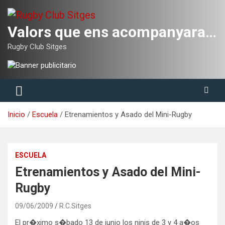
Saltar
al
contenido
Valors que ens acompanyaran tota la vida
Rugby Club Sitges
Inicio
Escuela
Etrenamientos y Asado del Mini-Rugby
ESCUELA
Etrenamientos y Asado del Mini-
Rugby
09/06/2009
R.C.Sitges
El pr�ximo s�bado 13 de junio los ninis de 3 y 4 a�os