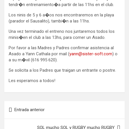
tendr�n entrenamiento�a partir de las 11hs en el club.
Los ninis de 5 y 6 a�os nos encontraremos en la playa
(parador el Sausalito), tambi�n a las 11hs.
Una vez terminado el entreno nos juntaremos todos los
minis�en el club a las 13hs, para comer un Asado.
Por favor a las Madres y Padres confirmar asistencia al
Asado a Yann Cathala por mail (
yann@sister-soft.com
) o
a su m�vil (616 995 620).
Se solicita a los Padres que traigan un entrante o postre.
Les esperamos a todos!
Navegación
Entrada anterior
de
entradas
SOL mucho SOL y RUGBY mucho RUGBY