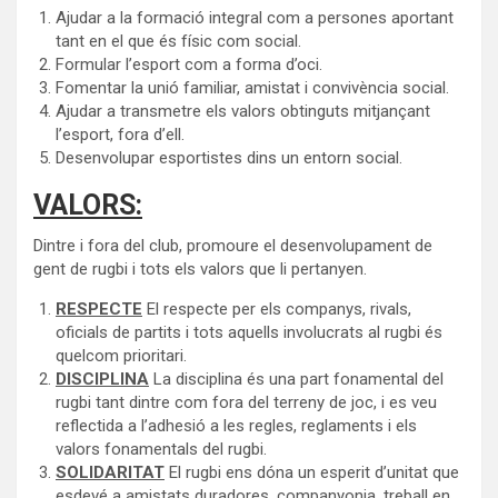
Ajudar a la formació integral com a persones aportant
tant en el que és físic com social.
Formular l’esport com a forma d’oci.
Fomentar la unió familiar, amistat i convivència social.
Ajudar a transmetre els valors obtinguts mitjançant
l’esport, fora d’ell.
Desenvolupar esportistes dins un entorn social.
VALORS:
Dintre i fora del club, promoure el desenvolupament de
gent de rugbi i tots els valors que li pertanyen.
RESPECTE
El respecte per els companys, rivals,
oficials de partits i tots aquells involucrats al rugbi és
quelcom prioritari.
DISCIPLINA
La disciplina és una part fonamental del
rugbi tant dintre com fora del terreny de joc, i es veu
reflectida a l’adhesió a les regles, reglaments i els
valors fonamentals del rugbi.
SOLIDARITAT
El rugbi ens dóna un esperit d’unitat que
esdevé a amistats duradores, companyonia, treball en