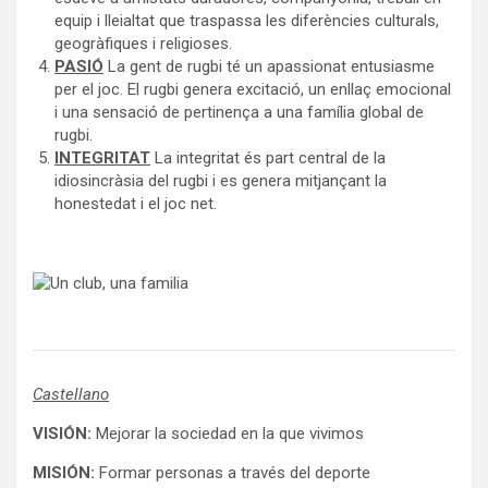
equip i lleialtat que traspassa les diferències culturals,
geogràfiques i religioses.
PASIÓ
La gent de rugbi té un apassionat entusiasme
per el joc. El rugbi genera excitació, un enllaç emocional
i una sensació de pertinença a una família global de
rugbi.
INTEGRITAT
La integritat és part central de la
idiosincràsia del rugbi i es genera mitjançant la
honestedat i el joc net.
Castellano
VISIÓN:
Mejorar la sociedad en la que vivimos
MISIÓN:
Formar personas a través del deporte