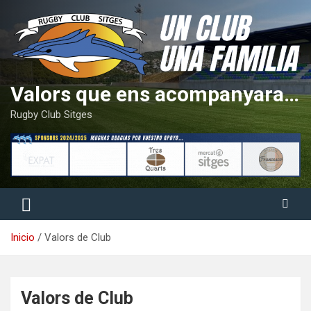
Saltar
al
contenido
Valors que ens acompanyaran tota la vida
Rugby Club Sitges
Inicio
Valors de Club
Valors de Club