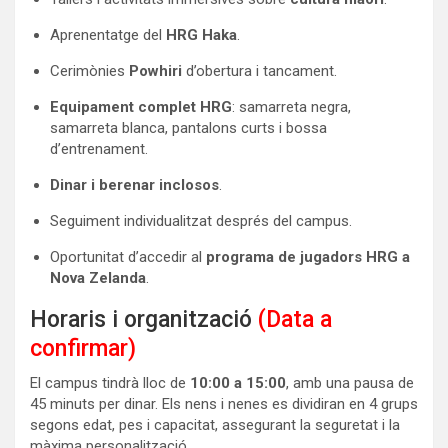
Aprenentatge del
HRG Haka
.
Cerimònies
Powhiri
d’obertura i tancament.
Equipament complet HRG
: samarreta negra,
samarreta blanca, pantalons curts i bossa
d’entrenament.
Dinar i berenar inclosos
.
Seguiment individualitzat després del campus.
Oportunitat d’accedir al
programa de jugadors HRG a
Nova Zelanda
.
Horaris i organització
(D
ata a
confirmar)
El campus tindrà lloc de
10:00 a 15:00
, amb una pausa de
45 minuts per dinar. Els nens i nenes es dividiran en 4 grups
segons edat, pes i capacitat, assegurant la seguretat i la
màxima personalització.