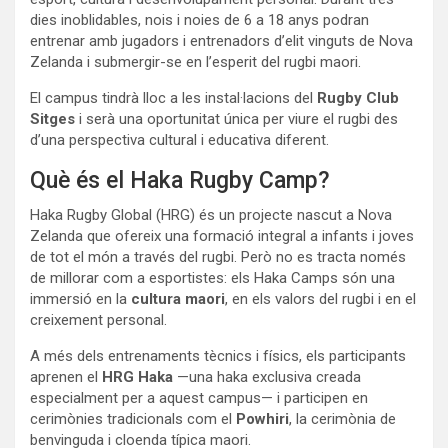
dies inoblidables, nois i noies de 6 a 18 anys podran
entrenar amb jugadors i entrenadors d’elit vinguts de Nova
Zelanda i submergir-se en l’esperit del rugbi maori.
El campus tindrà lloc a les instal·lacions del
Rugby Club
Sitges
i serà una oportunitat única per viure el rugbi des
d’una perspectiva cultural i educativa diferent.
Què és el Haka Rugby Camp?
Haka Rugby Global (HRG) és un projecte nascut a Nova
Zelanda que ofereix una formació integral a infants i joves
de tot el món a través del rugbi. Però no es tracta només
de millorar com a esportistes: els Haka Camps són una
immersió en la
cultura maori
, en els valors del rugbi i en el
creixement personal.
A més dels entrenaments tècnics i físics, els participants
aprenen el
HRG Haka
—una haka exclusiva creada
especialment per a aquest campus— i participen en
cerimònies tradicionals com el
Powhiri
, la cerimònia de
benvinguda i cloenda típica maori.