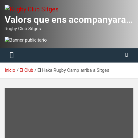
Saltar
al
contenido
Valors que ens acompanyaran tota la vida
Rugby Club Sitges
Inicio
El Club
El Haka Rugby Camp arriba a Sitges