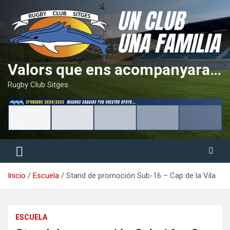
Saltar
al
contenido
Valors que ens acompanyaran tota la vida
Rugby Club Sitges
Inicio
Escuela
Stand de promoción Sub-16 – Cap de la Vila
ESCUELA