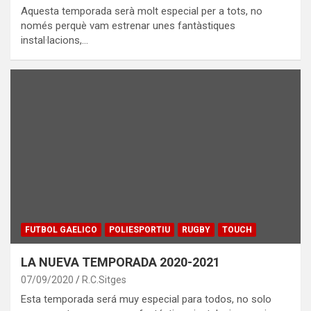
Aquesta temporada serà molt especial per a tots, no
només perquè vam estrenar unes fantàstiques
instal·lacions,…
FUTBOL GAELICO
POLIESPORTIU
RUGBY
TOUCH
LA NUEVA TEMPORADA 2020-2021
07/09/2020
R.C.Sitges
Esta temporada será muy especial para todos, no solo