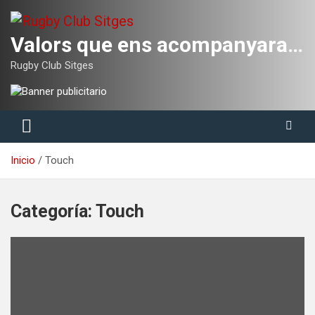
Saltar
al
contenido
Valors que ens acompanyaran tota la vida
Rugby Club Sitges
Inicio
Touch
Categoría:
Touch