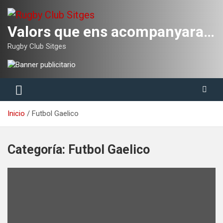
Saltar
al
contenido
Valors que ens acompanyaran tota la vida
Rugby Club Sitges
Inicio
Futbol Gaelico
Categoría:
Futbol Gaelico