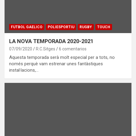
FUTBOL GAELICO
POLIESPORTIU
RUGBY
TOUCH
LA NOVA TEMPORADA 2020-2021
07/09/2020
R.C.Sitges
6 comentarios
Aquesta temporada serà molt especial per a tots, no
només perquè vam estrenar unes fantàstiques
instal·lacions,…