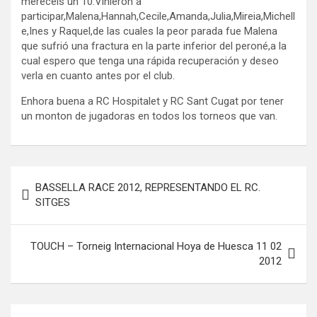
mereceis un 10.Vinieron a
participar,Malena,Hannah,Cecile,Amanda,Julia,Mireia,Michell
e,Ines y Raquel,de las cuales la peor parada fue Malena
que sufrió una fractura en la parte inferior del peroné,a la
cual espero que tenga una rápida recuperación y deseo
verla en cuanto antes por el club.
Enhora buena a RC Hospitalet y RC Sant Cugat por tener
un monton de jugadoras en todos los torneos que van.
Navegación
BASSELLA RACE 2012, REPRESENTANDO EL RC.
de
SITGES
entradas
TOUCH – Torneig Internacional Hoya de Huesca 11 02
2012