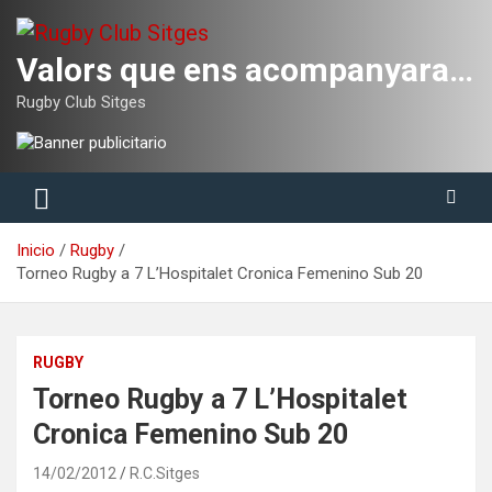
Saltar
al
contenido
Valors que ens acompanyaran tota la vida
Rugby Club Sitges
Inicio
Rugby
Torneo Rugby a 7 L’Hospitalet Cronica Femenino Sub 20
RUGBY
Torneo Rugby a 7 L’Hospitalet
Cronica Femenino Sub 20
14/02/2012
R.C.Sitges