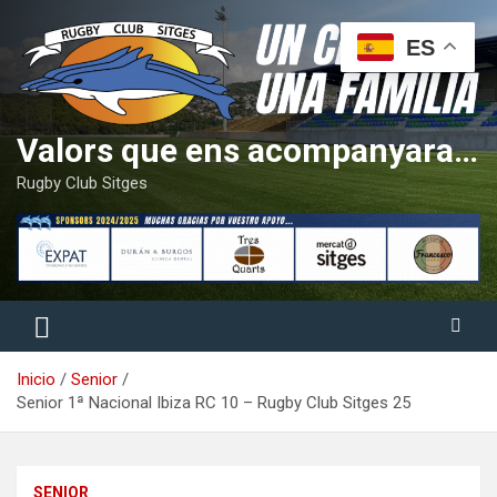
Saltar
al
ES
contenido
Valors que ens acompanyaran tota la vida
Rugby Club Sitges
Inicio
Senior
Senior 1ª Nacional Ibiza RC 10 – Rugby Club Sitges 25
SENIOR