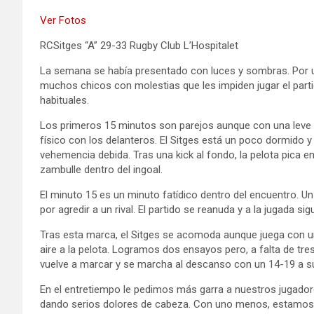
Ver Fotos
RCSitges “A” 29-33 Rugby Club L’Hospitalet
La semana se había presentado con luces y sombras. Por un
muchos chicos con molestias que les impiden jugar el partid
habituales.
Los primeros 15 minutos son parejos aunque con una leve s
físico con los delanteros. El Sitges está un poco dormido y
vehemencia debida. Tras una kick al fondo, la pelota pica e
zambulle dentro del ingoal.
El minuto 15 es un minuto fatídico dentro del encuentro. Un 
por agredir a un rival. El partido se reanuda y a la jugada
Tras esta marca, el Sitges se acomoda aunque juega con un
aire a la pelota. Logramos dos ensayos pero, a falta de tres 
vuelve a marcar y se marcha al descanso con un 14-19 a su
En el entretiempo le pedimos más garra a nuestros jugadore
dando serios dolores de cabeza. Con uno menos, estamos 