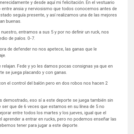
erecidamente y desde aquí mi felicitación. En el vestuario
do entre ansia y nerviosismo que todos conocemos antes de
estado seguía presente, y así realizamos una de las mejores
ran buenas.
 nuestro, entramos a sus 5 y por no definir un ruck, nos
dio de palos. 0-7.
hora de defender no nos apetece, las ganas que le
aje.
e relajan. Fede y yo les damos pocas consignas ya que en
rte se juega placando y con ganas.
con el control del balón pero en dos robos nos hacen 2
s demostrado, eso sí a este deporte se juega también sin
e ser que de 6 veces que estamos en su línea de 5 no
rar entre todos los martes y los jueves, igual que el
, el aprender a entrar en rucks, pero no podemos enseñar las
debemos tener para jugar a este deporte.