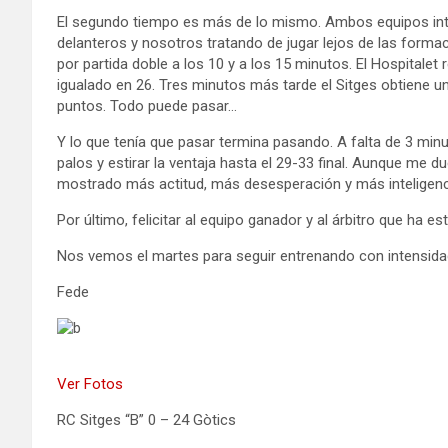
El segundo tiempo es más de lo mismo. Ambos equipos inten
delanteros y nosotros tratando de jugar lejos de las formac
por partida doble a los 10 y a los 15 minutos. El Hospitalet
igualado en 26. Tres minutos más tarde el Sitges obtiene u
puntos. Todo puede pasar…
Y lo que tenía que pasar termina pasando. A falta de 3 minu
palos y estirar la ventaja hasta el 29-33 final. Aunque me d
mostrado más actitud, más desesperación y más inteligencia
Por último, felicitar al equipo ganador y al árbitro que ha 
Nos vemos el martes para seguir entrenando con intensida
Fede
Ver Fotos
RC Sitges “B” 0 – 24 Gòtics