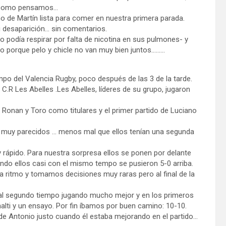
ir como pensamos…
 de Martín lista para comer en nuestra primera parada.
 desaparición… sin comentarios.
 podía respirar por falta de nicotina en sus pulmones- y
elo porque pelo y chicle no van muy bien juntos………
po del Valencia Rugby, poco después de las 3 de la tarde.
 C.R Les Abelles .Les Abelles, líderes de su grupo, jugaron
e Ronan y Toro como titulares y el primer partido de Luciano
os muy parecidos … menos mal que ellos tenían una segunda
y rápido. Para nuestra sorpresa ellos se ponen por delante
ndo ellos casi con el mismo tempo se pusieron 5-0 arriba.
 ritmo y tomamos decisiones muy raras pero al final de la
al segundo tiempo jugando mucho mejor y en los primeros
ti y un ensayo. Por fin íbamos por buen camino: 10-10.
de Antonio justo cuando él estaba mejorando en el partido…