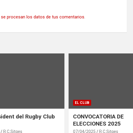
se procesan los datos de tus comentarios
.
EL CLUB
ident del Rugby Club
CONVOCATORIA DE
ELECCIONES 2025
R.C.Sitges
07/04/2025
R.C.Sitges