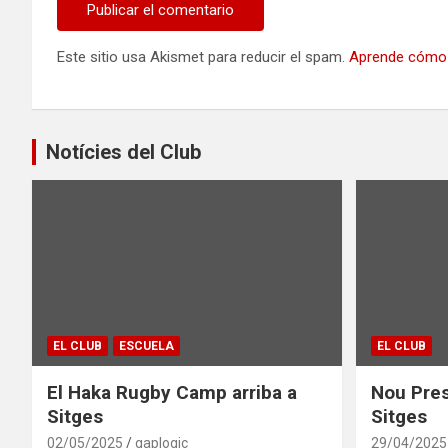
Este sitio usa Akismet para reducir el spam.
Aprende cómo 
Notícies del Club
EL CLUB
ESCUELA
EL CLUB
El Haka Rugby Camp arriba a
Nou Pres
Sitges
Sitges
02/05/2025
gaplogic
29/04/2025