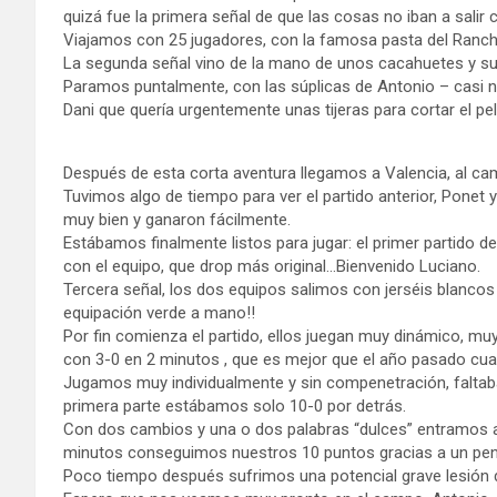
quizá fue la primera señal de que las cosas no iban a sal
Viajamos con 25 jugadores, con la famosa pasta del Rancho
La segunda señal vino de la mano de unos cacahuetes y su
Paramos puntalmente, con las súplicas de Antonio – casi no
Dani que quería urgentemente unas tijeras para cortar el p
Después de esta corta aventura llegamos a Valencia, al cam
Tuvimos algo de tiempo para ver el partido anterior, Ponet y
muy bien y ganaron fácilmente.
Estábamos finalmente listos para jugar: el primer partido d
con el equipo, que drop más original…Bienvenido Luciano.
Tercera señal, los dos equipos salimos con jerséis blanc
equipación verde a mano!!
Por fin comienza el partido, ellos juegan muy dinámico, mu
con 3-0 en 2 minutos , que es mejor que el año pasado cua
Jugamos muy individualmente y sin compenetración, faltaba
primera parte estábamos solo 10-0 por detrás.
Con dos cambios y una o dos palabras “dulces” entramos 
minutos conseguimos nuestros 10 puntos gracias a un penal
Poco tiempo después sufrimos una potencial grave lesión 