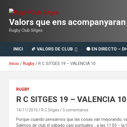
Saltar
al
contenido
Valors que ens acompanyaran t
Rugby Club Sitges
INICI
🏉 VALORS DE CLUB
🟢 EN DIRECTO – D
Inicio
Rugby
R C SITGES 19 – VALENCIA 10
RUGBY
R C SITGES 19 – VALENCIA 10
14/11/2010
R.C.Sitges
5 comentarios
Porque cuando pensamos que las cosas van mejorando, v
Salimos de club el sábado casi puntuales… a las 11.05 – la h