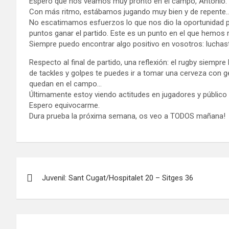
Espero que nos veamos muy pronto en el campo, Antonio.
Con más ritmo, estábamos jugando muy bien y de repente…un
No escatimamos esfuerzos lo que nos dio la oportunidad 
puntos ganar el partido. Este es un punto en el que hemos 
Siempre puedo encontrar algo positivo en vosotros: luchastei
Respecto al final de partido, una reflexión: el rugby siemp
de tackles y golpes te puedes ir a tomar una cerveza con ge
quedan en el campo…
Últimamente estoy viendo actitudes en jugadores y público
Espero equivocarme.
Dura prueba la próxima semana, os veo a TODOS mañana!
Navegación
Juvenil: Sant Cugat/Hospitalet 20 – Sitges 36
de
entradas