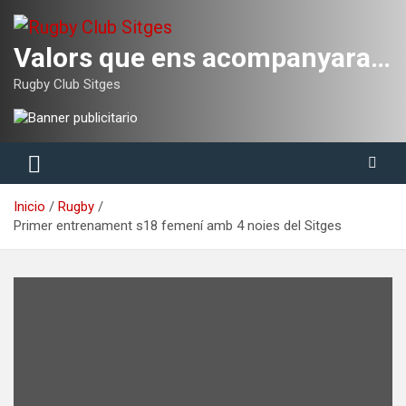
Saltar
al
contenido
Valors que ens acompanyaran tota la vida
Rugby Club Sitges
Inicio
Rugby
Primer entrenament s18 femení amb 4 noies del Sitges