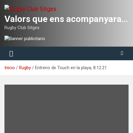
Saltar
al
contenido
Valors que ens acompanyaran tota la vida
Rugby Club Sitges
Inicio
Rugby
Entreno de Touch en la playa, 8.12.21