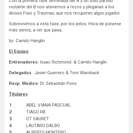
Con la primera fase terminada del A y un solo partido
restante del B nos atenemos a rezos y plegarias a los
dioses Fisio y Traumas, que nos recuperen algún jugador.
Sobrevivimos a esta fase, por los pelos. Hora de ponerse
más serios, a ver que pasa.
by Camilo Hanglin
El Equipo
Entrenadores:
Isaac Richmond & Camilo Hanglin
Delegados
: Javier Guerrero & Tom Wamback
Resp. Medico:
Dr. Sebastián Pons
Titulares
1
ABEL VIANA PASCUAL
2
TIAGO RB
3
OT SAURET
4
LAUTARO DALBO
5
ALBERTO MONTERO