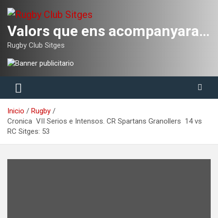
Saltar
al
contenido
Valors que ens acompanyaran tota la vida
Rugby Club Sitges
Inicio
Rugby
Cronica VII Serios e Intensos. CR Spartans Granollers 14 vs
RC Sitges: 53