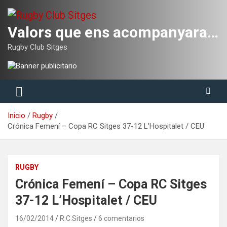
Saltar
al
contenido
Valors que ens acompanyaran tota la vida
Rugby Club Sitges
Inicio
Rugby
Crónica Femení – Copa RC Sitges 37-12 L’Hospitalet / CEU
RUGBY
Crónica Femení – Copa RC Sitges
37-12 L’Hospitalet / CEU
16/02/2014
R.C.Sitges
6 comentarios