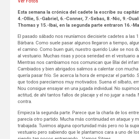
Ver Fotos
Esta semana la crónica del cadete la escribe su capitán
4.-Ollie, 5.-Gabriel, 6.-Conner, 7.-Sebas, 8.-Nic, 9.-Oua
Thomas y 15.-Ibai, en la segunda parte entraron 16.-Mat
El pasado sábado nos reuníamos diecisiete cadetes a las 
Bárbara. Como suele pasar algunos llegaron a tiempo, algun
el camino. Como buen guiri, nuestro querido Luke se nos d
al vestuario. Muchas risas y poca seriedad en el vestuario 
Mientras nos cambiamos nos comunican que Blai del infant
Cambiados y bien abrigados salimos a calentar con mucha 
quería pasar frío. Se acerca la hora de empezar el partido
que todos parecíamos muy motivados. Suena el silbato, emp
Nou consigue ensayar en una jugada individual. No supimos i
actitud, de ahí tantos fallos de placaje y el no jugar a n
contra.
Empieza la segunda parte. Parece que la charla de los entre
parecía otro partido. Mucha más continuidad en ataque y
trabajada. Tuvimos alguna oportunidad más pero no la supim
vestuario pero sabiendo que le plantamos cara a uno de lo
siendo tan pocos entrenando… Vamos Sitges.