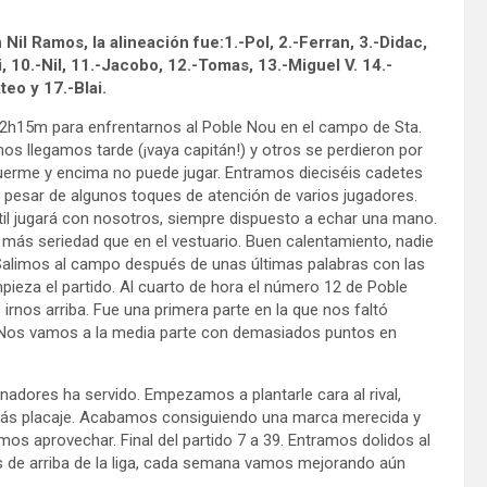
 Nil Ramos, la alineación fue:
1.-Pol, 2.-Ferran, 3.-Didac,
li, 10.-Nil, 11.-Jacobo, 12.-Tomas, 13.-Miguel V. 14.-
eo y 17.-Blai.
12h15m para enfrentarnos al Poble Nou en el campo de Sta.
os llegamos tarde (¡vaya capitán!) y otros se perdieron por
uerme y encima no puede jugar. Entramos dieciséis cadetes
a pesar de algunos toques de atención de varios jugadores.
il jugará con nosotros, siempre dispuesto a echar una mano.
más seriedad que en el vestuario. Buen calentamiento, nadie
. Salimos al campo después de unas últimas palabras con las
ieza el partido. Al cuarto de hora el número 12 de Poble
rnos arriba. Fue una primera parte en la que nos faltó
ada. Nos vamos a la media parte con demasiados puntos en
nadores ha servido. Empezamos a plantarle cara al rival,
 más placaje. Acabamos consiguiendo una marca merecida y
os aprovechar. Final del partido 7 a 39. Entramos dolidos al
s de arriba de la liga, cada semana vamos mejorando aún