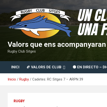
Saltar
al
contenido
Valors que ens acompanyaran t
Rugby Club Sitges
INICI
🏉 VALORS DE CLUB
🟢 EN DIRECTO – D
Inicio
Rugby
Cadetes: RC Sitges 7 – ARPN 39
RUGBY