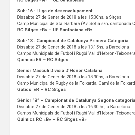
Sub-16 :
Lliga de desenvolupament
Dissabte 27 de Gener de 2018 a les 15:30hs, a Sitges
Camp Municipal de Sta. Bàrbara (Av. Sofía s/n, cantonada 
RC Sitges «B» – UE Santboiana «B»
Sub-18 :
Campionat de Catalunya Primera Categoria
Dissabte 27 de Gener de 2018 a les 13:15hs, a Barcelona
Camps Municipals de Futbol i Rugbi Vall d’Hebron-Teixonera 
Quimics ER – RC Sitges
Sènior Masculí Divisió D’Honor Catalana
Dissabte 27 de Gener de 2018 a les 18:30hs, a Barcelona
Camp Municipal de Rugby de la Foixarda, Camí de la Foixard
Gotics ER – RC Sitges
Sènior “B” – Campionat de Catalunya Segona categori
Dissabte 27 de Gener de 2018 a les 16:30 hs, a Barcelona
Camps Municipals de Futbol i Rugbi Vall d’Hebron-Teixonera 
Quimics RC «B» – RC Sitges «B»