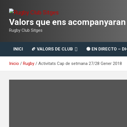
Saltar
al
contenido
Valors que ens acompanyaran t
Rugby Club Sitges
INICI
🏉 VALORS DE CLUB
🟢 EN DIRECTO – D
Inicio
Rugby
Activitats Cap de setmana 27/28 Gener 2018