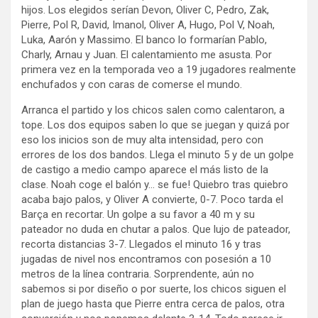
hijos. Los elegidos serían Devon, Oliver C, Pedro, Zak,
Pierre, Pol R, David, Imanol, Oliver A, Hugo, Pol V, Noah,
Luka, Aarón y Massimo. El banco lo formarían Pablo,
Charly, Arnau y Juan. El calentamiento me asusta. Por
primera vez en la temporada veo a 19 jugadores realmente
enchufados y con caras de comerse el mundo.
Arranca el partido y los chicos salen como calentaron, a
tope. Los dos equipos saben lo que se juegan y quizá por
eso los inicios son de muy alta intensidad, pero con
errores de los dos bandos. Llega el minuto 5 y de un golpe
de castigo a medio campo aparece el más listo de la
clase. Noah coge el balón y… se fue! Quiebro tras quiebro
acaba bajo palos, y Oliver A convierte, 0-7. Poco tarda el
Barça en recortar. Un golpe a su favor a 40 m y su
pateador no duda en chutar a palos. Que lujo de pateador,
recorta distancias 3-7. Llegados el minuto 16 y tras
jugadas de nivel nos encontramos con posesión a 10
metros de la línea contraria. Sorprendente, aún no
sabemos si por diseño o por suerte, los chicos siguen el
plan de juego hasta que Pierre entra cerca de palos, otra