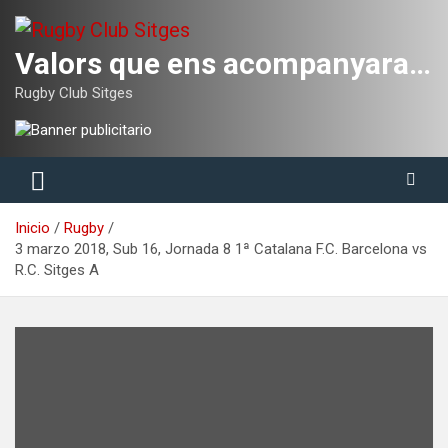
Saltar
al
contenido
Valors que ens acompanyaran tota la vida
Rugby Club Sitges
Inicio
Rugby
3 marzo 2018, Sub 16, Jornada 8 1ª Catalana F.C. Barcelona vs
R.C. Sitges A