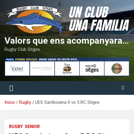
Saltar
al
contenido
Valors que ens acompanyaran tota la vida
Rugby Club Sitges
Inicio
Rugby
UES Santboiana 0 vs 5 RC Sitges
RUGBY
SENIOR