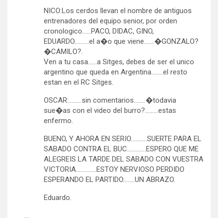
NICO:Los cerdos llevan el nombre de antiguos
entrenadores del equipo senior, por orden
cronologico……PACO, DIDAC, GINO,
EDUARDO……….el a�o que viene…….�GONZALO?
�CAMILO?.
Ven a tu casa……a Sitges, debes de ser el unico
argentino que queda en Argentina……..el resto
estan en el RC Sitges.
OSCAR:………sin comentarios……..�todavia
sue�as con el video del burro?………estas
enfermo.
BUENO, Y AHORA EN SERIO………..SUERTE PARA EL
SABADO CONTRA EL BUC………….ESPERO QUE ME
ALEGREIS LA TARDE DEL SABADO CON VUESTRA
VICTORIA…………..ESTOY NERVIOSO PERDIDO
ESPERANDO EL PARTIDO……..UN ABRAZO.
Eduardo.