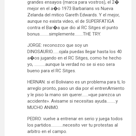
grandes ensayos (marca para vostros), el 2�
mejor en el a�o 1973 Barbarians vs Nueva
Zelanda del mitico Gareth Edwards. Y el mejor,
aunque no exista video, el de SUPERFATIGA
contra el Bar�a que dio al RC Sitges el punto
bonus……….simplemente………THE TRY.
JORGE: reconozco que soy un
DINOSAURIO…….ojala puedas llegar hasta los 40
a�os jugando en el RC Sitges, como he hecho
yo, …………aunque la verdad no se si eso sera
bueno para el RC Sitges.
HERNAN: si el Boliviano es un problema para ti, lo
arreglo pronto, paso un dia por el entrenAmiento
y le piso la mano sin querer…….»que parezca un
accidente». Avisame si necesitas ayuda……….y
MUCHO ANIMO.
PEDRO: vuelve a entrenar en serio y juega todos
los partidos………….necesito ver tu protestas al
arbitro en el campo.