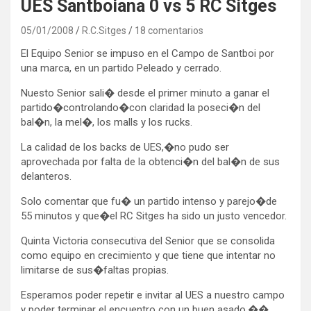
UES Santboiana 0 vs 5 RC Sitges
05/01/2008
R.C.Sitges
18 comentarios
El Equipo Senior se impuso en el Campo de Santboi por
una marca, en un partido Peleado y cerrado.
Nuesto Senior sali� desde el primer minuto a ganar el
partido�controlando�con claridad la poseci�n del
bal�n, la mel�, los malls y los rucks.
La calidad de los backs de UES,�no pudo ser
aprovechada por falta de la obtenci�n del bal�n de sus
delanteros.
Solo comentar que fu� un partido intenso y parejo�de
55 minutos y que�el RC Sitges ha sido un justo vencedor.
Quinta Victoria consecutiva del Senior que se consolida
como equipo en crecimiento y que tiene que intentar no
limitarse de sus�faltas propias.
Esperamos poder repetir e invitar al UES a nuestro campo
y poder terminar el encuentro con un buen asado.��