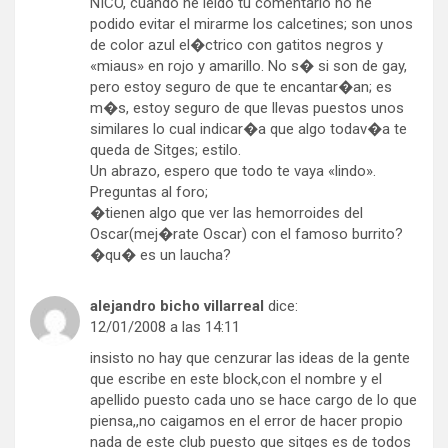
NICO, cuando he leido tu comentario no he
podido evitar el mirarme los calcetines; son unos
de color azul el�ctrico con gatitos negros y
«miaus» en rojo y amarillo. No s� si son de gay,
pero estoy seguro de que te encantar�an; es
m�s, estoy seguro de que llevas puestos unos
similares lo cual indicar�a que algo todav�a te
queda de Sitges; estilo.
Un abrazo, espero que todo te vaya «lindo».
Preguntas al foro;
�tienen algo que ver las hemorroides del
Oscar(mej�rate Oscar) con el famoso burrito?
�qu� es un laucha?
alejandro bicho villarreal
dice:
12/01/2008 a las 14:11
insisto no hay que cenzurar las ideas de la gente
que escribe en este block,con el nombre y el
apellido puesto cada uno se hace cargo de lo que
piensa,,no caigamos en el error de hacer propio
nada de este club puesto que sitges es de todos