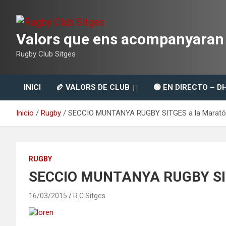
Saltar
al
contenido
Valors que ens acompanyaran t
Rugby Club Sitges
INICI
🏉 VALORS DE CLUB
🟢 EN DIRECTO – D
Inicio
Rugby
SECCIO MUNTANYA RUGBY SITGES a la Marató 
RUGBY
SECCIO MUNTANYA RUGBY SITG
16/03/2015
R.C.Sitges