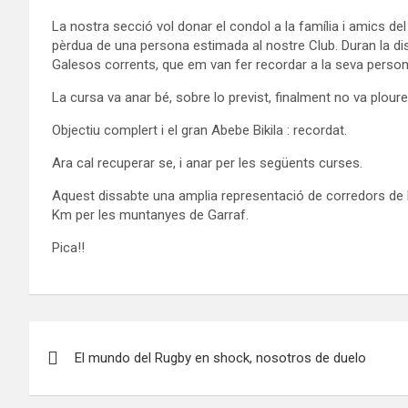
La nostra secció vol donar el condol a la família i amics del
pèrdua de una persona estimada al nostre Club. Duran la di
Galesos corrents, que em van fer recordar a la seva person
La cursa va anar bé, sobre lo previst, finalment no va ploure
Objectiu complert i el gran Abebe Bikila : recordat.
Ara cal recuperar se, i anar per les següents curses.
Aquest dissabte una amplia representació de corredors de la
Km per les muntanyes de Garraf.
Pica!!
Navegación
El mundo del Rugby en shock, nosotros de duelo
de