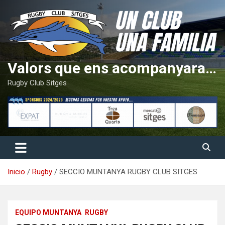
Saltar
al
contenido
Valors que ens acompanyaran tota la vida
Rugby Club Sitges
Inicio
Rugby
SECCIO MUNTANYA RUGBY CLUB SITGES
EQUIPO MUNTANYA
RUGBY