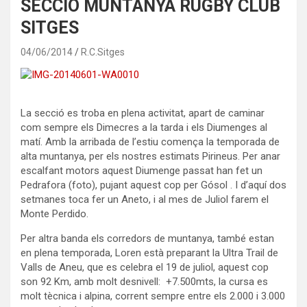
SECCIO MUNTANYA RUGBY CLUB
SITGES
04/06/2014
R.C.Sitges
La secció es troba en plena activitat, apart de caminar
com sempre els Dimecres a la tarda i els Diumenges al
matí. Amb la arribada de l’estiu comença la temporada de
alta muntanya, per els nostres estimats Pirineus. Per anar
escalfant motors aquest Diumenge passat han fet un
Pedrafora (foto), pujant aquest cop per Gósol . I d’aquí dos
setmanes toca fer un Aneto, i al mes de Juliol farem el
Monte Perdido.
Per altra banda els corredors de muntanya, també estan
en plena temporada, Loren està preparant la Ultra Trail de
Valls de Aneu, que es celebra el 19 de juliol, aquest cop
son 92 Km, amb molt desnivell: +7.500mts, la cursa es
molt tècnica i alpina, corrent sempre entre els 2.000 i 3.000