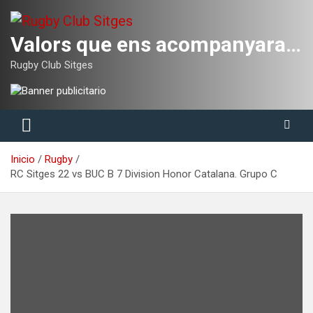
Saltar
al
contenido
Valors que ens acompanyaran tota la vida
Rugby Club Sitges
Inicio
Rugby
RC Sitges 22 vs BUC B 7 Division Honor Catalana. Grupo C