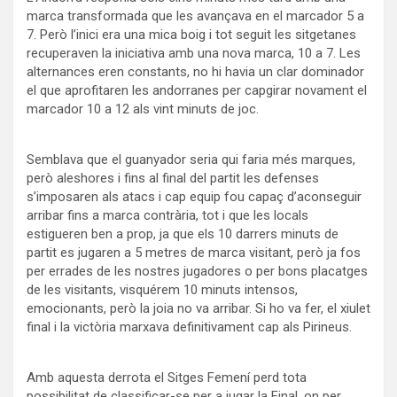
marca transformada que les avançava en el marcador 5 a
7. Però l’inici era una mica boig i tot seguit les sitgetanes
recuperaven la iniciativa amb una nova marca, 10 a 7. Les
alternances eren constants, no hi havia un clar dominador
el que aprofitaren les andorranes per capgirar novament el
marcador 10 a 12 als vint minuts de joc.
Semblava que el guanyador seria qui faria més marques,
però aleshores i fins al final del partit les defenses
s’imposaren als atacs i cap equip fou capaç d’aconseguir
arribar fins a marca contrària, tot i que les locals
estigueren ben a prop, ja que els 10 darrers minuts de
partit es jugaren a 5 metres de marca visitant, però ja fos
per errades de les nostres jugadores o per bons placatges
de les visitants, visquérem 10 minuts intensos,
emocionants, però la joia no va arribar. Si ho va fer, el xiulet
final i la victòria marxava definitivament cap als Pirineus.
Amb aquesta derrota el Sitges Femení perd tota
possibilitat de classificar-se per a jugar la Final, on per