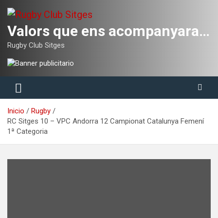
Saltar
al
contenido
Valors que ens acompanyaran tota la vida
Rugby Club Sitges
Inicio
Rugby
RC Sitges 10 – VPC Andorra 12 Campionat Catalunya Femení
1ª Categoria