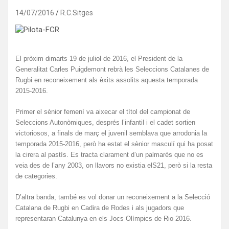
14/07/2016
R.C.Sitges
El pròxim dimarts 19 de juliol de 2016, el President de la
Generalitat Carles Puigdemont rebrà les Seleccions Catalanes de
Rugbi en reconeixement als èxits assolits aquesta temporada
2015-2016.
Primer el sènior femení va aixecar el títol del campionat de
Seleccions Autonòmiques, després l’infantil i el cadet sortien
victoriosos, a finals de març el juvenil semblava que arrodonia la
temporada 2015-2016, però ha estat el sènior masculí qui ha posat
la cirera al pastís. Es tracta clarament d’un palmarès que no es
veia des de l’any 2003, on llavors no existia elS21, però si la resta
de categories.
D’altra banda, també es vol donar un reconeixement a la Selecció
Catalana de Rugbi en Cadira de Rodes i als jugadors que
representaran Catalunya en els Jocs Olímpics de Rio 2016.