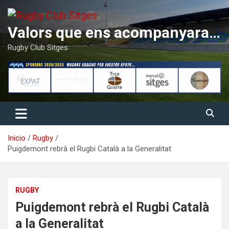
Saltar
al
contenido
Valors que ens acompanyaran tota la vida
Rugby Club Sitges
Inicio
Rugby
Puigdemont rebrà el Rugbi Català a la Generalitat
RUGBY
Puigdemont rebrà el Rugbi Català
a la Generalitat