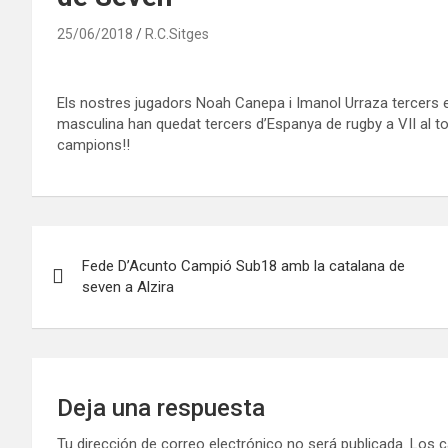
25/06/2018
R.C.Sitges
Els nostres jugadors Noah Canepa i Imanol Urraza tercers 
masculina han quedat tercers d’Espanya de rugby a VII al torn
campions!!
Navegación
Fede D’Acunto Campió Sub18 amb la catalana de
de
seven a Alzira
entradas
Deja una respuesta
Tu dirección de correo electrónico no será publicada.
Los c