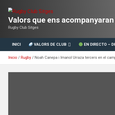
Saltar
al
contenido
Valors que ens acompanyaran t
Rugby Club Sitges
INICI
VALORS DE CLUB
EN DIRECTO – D
Inicio
Rugby
Noah Canepa i Imanol Urraza tercers en el ca