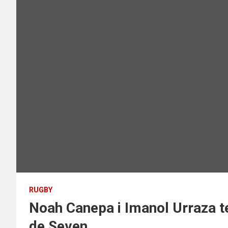
RUGBY
Noah Canepa i Imanol Urraza t
de Seven