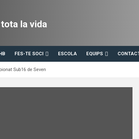
ota la vida
HB
FES-TE SOCI
ESCOLA
EQUIPS
CONTAC
mpionat Sub16 de Seven