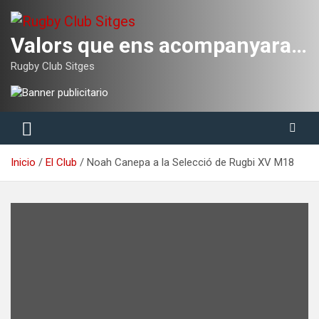
Saltar
al
contenido
Valors que ens acompanyaran tota la vida
Rugby Club Sitges
Inicio
El Club
Noah Canepa a la Selecció de Rugbi XV M18