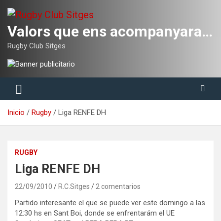
Saltar
al
contenido
Valors que ens acompanyaran tota la vida
Rugby Club Sitges
Inicio
Rugby
Liga RENFE DH
RUGBY
Liga RENFE DH
22/09/2010
R.C.Sitges
2 comentarios
Partido interesante el que se puede ver este domingo a las
12:30 hs en Sant Boi, donde se enfrentarám el UE