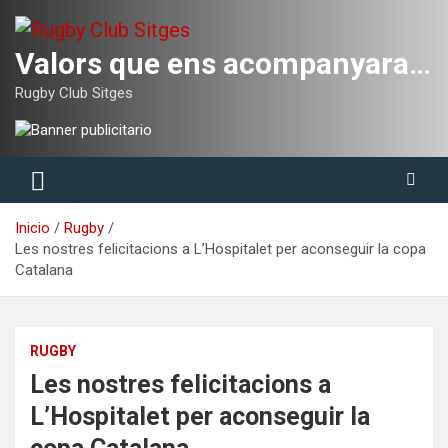
Saltar
al
contenido
Valors que ens acompanyaran tota la vida
Rugby Club Sitges
Inicio
Rugby
Les nostres felicitacions a L’Hospitalet per aconseguir la copa
Catalana
RUGBY
Les nostres felicitacions a
L’Hospitalet per aconseguir la