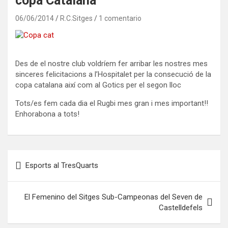
copa Catalana
06/06/2014
R.C.Sitges
1 comentario
Des de el nostre club voldríem fer arribar les nostres mes
sinceres felicitacions a l’Hospitalet per la consecució de la
copa catalana així com al Gotics per el segon lloc
Tots/es fem cada dia el Rugbi mes gran i mes important!!
Enhorabona a tots!
Navegación
Esports al TresQuarts
de
entradas
El Femenino del Sitges Sub-Campeonas del Seven de
Castelldefels