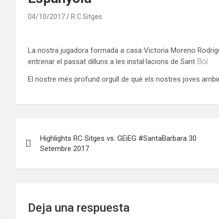
04/10/2017
R.C.Sitges
La nostra jugadora formada a casa
Victoria
Moreno Rodrigu
Boi
entrenar el passat dilluns a les instal·lacions de Sant
El nostre més profund orgull de què els nostres joves arribi
Navegación
Highlights RC Sitges vs. GEiEG #SantaBarbara 30
de
Setembre 2017
entradas
Deja una respuesta