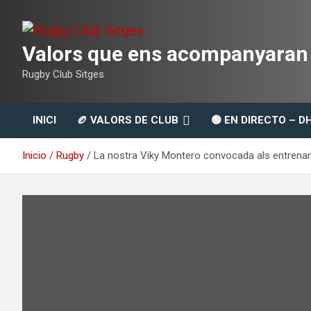
Saltar
al
contenido
Valors que ens acompanyaran t
Rugby Club Sitges
INICI
🏉 VALORS DE CLUB
🟢 EN DIRECTO – D
Inicio
Rugby
La nostra Viky Montero convocada als entrena