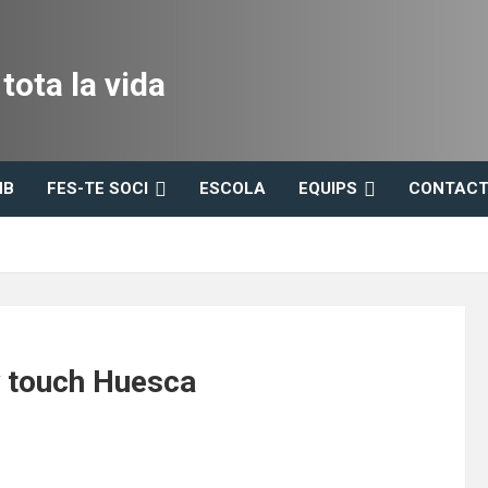
ota la vida
HB
FES-TE SOCI
ESCOLA
EQUIPS
CONTACT
y touch Huesca