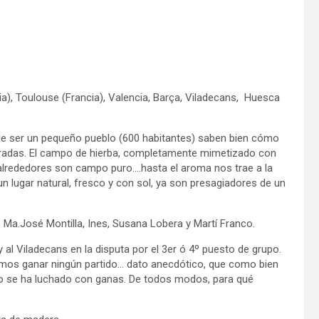
ia), Toulouse (Francia), Valencia, Barça, Viladecans, Huesca
de ser un pequeño pueblo (600 habitantes) saben bien cómo
cradas. El campo de hierba, completamente mimetizado con
alrededores son campo puro….hasta el aroma nos trae a la
 lugar natural, fresco y con sol, ya son presagiadores de un
r, Ma.José Montilla, Ines, Susana Lobera y Martí Franco.
 al Viladecans en la disputa por el 3er ó 4º puesto de grupo.
amos ganar ningún partido… dato anecdótico, que como bien
o se ha luchado con ganas. De todos modos, para qué