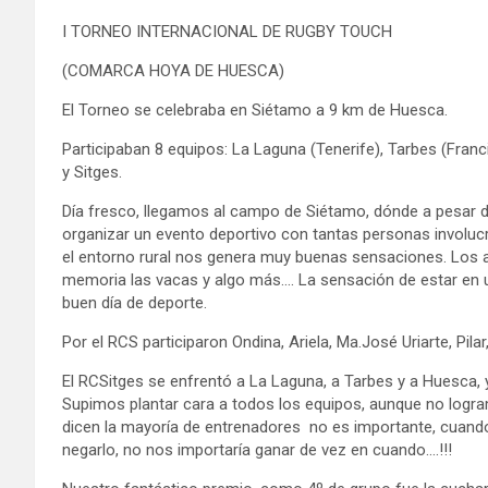
I TORNEO INTERNACIONAL DE RUGBY TOUCH
(COMARCA HOYA DE HUESCA)
El Torneo se celebraba en Siétamo a 9 km de Huesca.
Participaban 8 equipos: La Laguna (Tenerife), Tarbes (Franc
y Sitges.
Día fresco, llegamos al campo de Siétamo, dónde a pesar 
organizar un evento deportivo con tantas personas involu
el entorno rural nos genera muy buenas sensaciones. Los 
memoria las vacas y algo más…. La sensación de estar en un
buen día de deporte.
Por el RCS participaron Ondina, Ariela, Ma.José Uriarte, Pila
El RCSitges se enfrentó a La Laguna, a Tarbes y a Huesca, y
Supimos plantar cara a todos los equipos, aunque no logr
dicen la mayoría de entrenadores no es importante, cuand
negarlo, no nos importaría ganar de vez en cuando….!!!