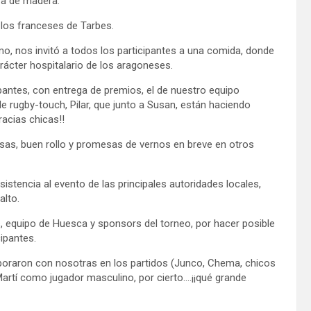
ra de madera.
 los franceses de Tarbes.
o, nos invitó a todos los participantes a una comida, donde
rácter hospitalario de los aragoneses.
pantes, con entrega de premios, el de nuestro equipo
e rugby-touch, Pilar, que junto a Susan, están haciendo
racias chicas!!
 risas, buen rollo y promesas de vernos en breve en otros
istencia al evento de las principales autoridades locales,
alto.
, equipo de Huesca y sponsors del torneo, por hacer posible
ipantes.
boraron con nosotras en los partidos (Junco, Chema, chicos
rtí como jugador masculino, por cierto….¡¡qué grande