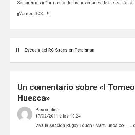
Seguiremos informando de las novedades de la sección de
¡¡Vamos RCS….!!
Navegación
Escuela del RC Sitges en Perpignan
de
entradas
Un comentario sobre «
I Torneo
Huesca
»
Pascal
dice:
17/02/2011 a las 10:24
Viva la sección Rugby Touch ! Marti, unos coj……..