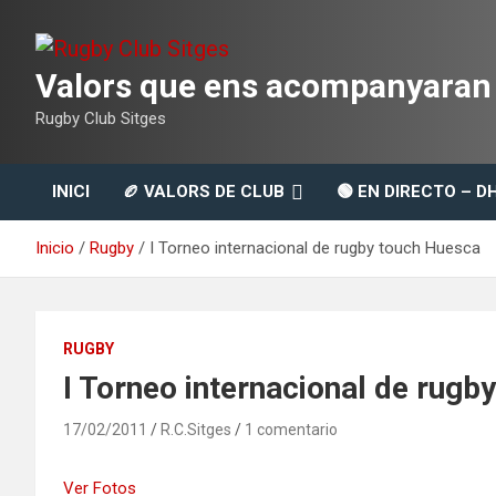
Saltar
al
contenido
Valors que ens acompanyaran t
Rugby Club Sitges
INICI
🏉 VALORS DE CLUB
🟢 EN DIRECTO – D
Inicio
Rugby
I Torneo internacional de rugby touch Huesca
RUGBY
I Torneo internacional de rugb
17/02/2011
R.C.Sitges
1 comentario
Ver Fotos