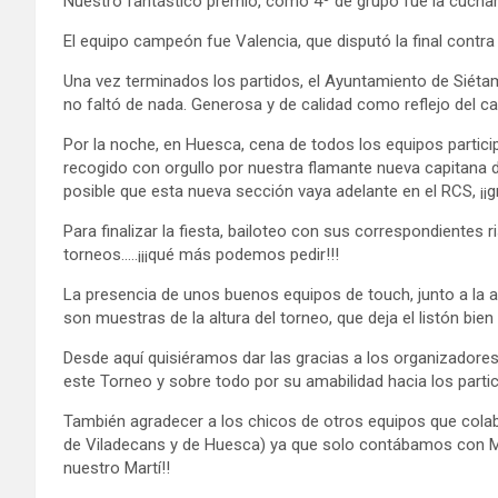
Nuestro fantástico premio, como 4º de grupo fue la cucha
El equipo campeón fue Valencia, que disputó la final contra
Una vez terminados los partidos, el Ayuntamiento de Siétam
no faltó de nada. Generosa y de calidad como reflejo del ca
Por la noche, en Huesca, cena de todos los equipos partici
recogido con orgullo por nuestra flamante nueva capitana d
posible que esta nueva sección vaya adelante en el RCS, ¡¡g
Para finalizar la fiesta, bailoteo con sus correspondientes
torneos…..¡¡¡qué más podemos pedir!!!
La presencia de unos buenos equipos de touch, junto a la as
son muestras de la altura del torneo, que deja el listón bien 
Desde aquí quisiéramos dar las gracias a los organizadores
este Torneo y sobre todo por su amabilidad hacia los partic
También agradecer a los chicos de otros equipos que cola
de Viladecans y de Huesca) ya que solo contábamos con Ma
nuestro Martí!!