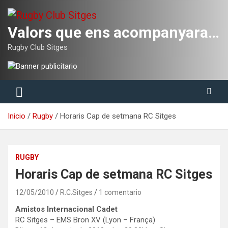
Saltar
al
contenido
Valors que ens acompanyaran tota la vida
Rugby Club Sitges
Inicio
Rugby
Horaris Cap de setmana RC Sitges
RUGBY
Horaris Cap de setmana RC Sitges
12/05/2010
R.C.Sitges
1 comentario
Amistos Internacional Cadet
RC Sitges – EMS Bron XV (Lyon – França)