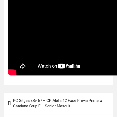
Navegación
RC Sitges «B» 67 – CR Alella 12 Fase Prèvia Primera
de
Catalana Grup E – Sènior Masculí
entradas