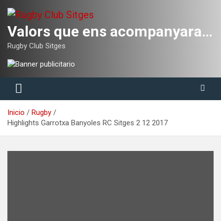
Saltar
al
contenido
Valors que ens acompanyaran tota la vida
Rugby Club Sitges
Inicio
Rugby
Highlights Garrotxa Banyoles RC Sitges 2 12 2017