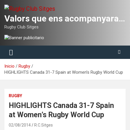
Saltar
al
contenido
Valors que ens acompanyaran tota la vida
Rugby Club Sitges
Inicio
Rugby
HIGHLIGHTS Canada 31-7 Spain at Women’s Rugby World Cup
RUGBY
HIGHLIGHTS Canada 31-7 Spain
at Women’s Rugby World Cup
02/08/2014
R.C.Sitges