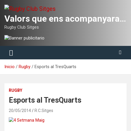
Saltar
al
contenido
Valors que ens acompanyaran tota la vida
Rugby Club Sitges
Inicio
Rugby
Esports al TresQuarts
RUGBY
Esports al TresQuarts
20/05/2014
R.C.Sitges