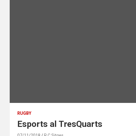
RUGBY
Esports al TresQuarts
07/11/2018
R.C.Sitges