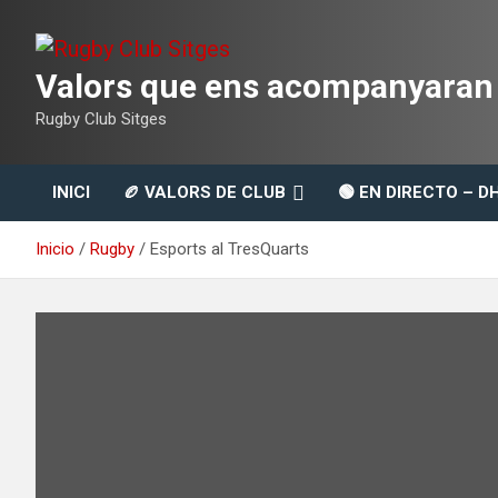
Saltar
al
contenido
Valors que ens acompanyaran t
Rugby Club Sitges
INICI
🏉 VALORS DE CLUB
🟢 EN DIRECTO – D
Inicio
Rugby
Esports al TresQuarts