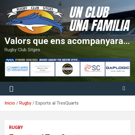
Saltar
al
contenido
Valors que ens acompanyaran tota la vida
Rugby Club Sitges
Inicio
Rugby
Esports al TresQuarts
RUGBY