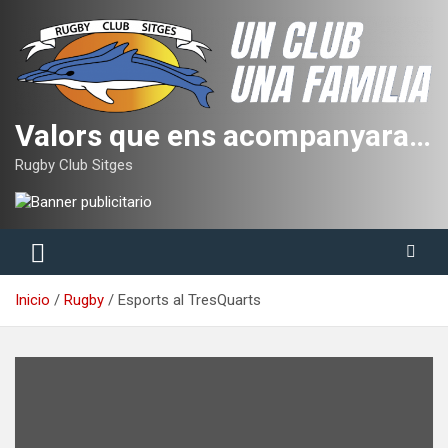
Saltar
al
contenido
Valors que ens acompanyaran tota la vida
Rugby Club Sitges
Inicio
Rugby
Esports al TresQuarts