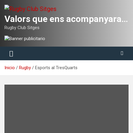
Saltar
al
contenido
Valors que ens acompanyaran tota la vida
Rugby Club Sitges
Inicio
Rugby
Esports al TresQuarts