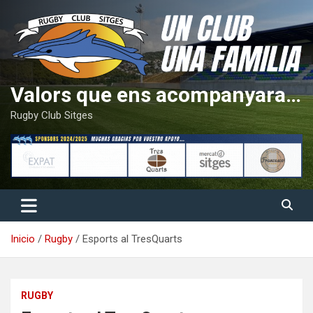
Saltar
al
contenido
Valors que ens acompanyaran tota la vida
Rugby Club Sitges
Inicio
Rugby
Esports al TresQuarts
RUGBY