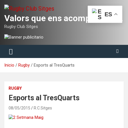
Saltar
al
ES
contenido
Valors que ens acompanyaran tota la vida
Rugby Club Sitges
Inicio
Rugby
Esports al TresQuarts
RUGBY
Esports al TresQuarts
08/05/2015
R.C.Sitges