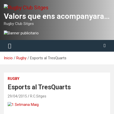
Saltar
al
contenido
Valors que ens acompanyaran tota la vida
Rugby Club Sitges
Inicio
Rugby
Esports al TresQuarts
RUGBY
Esports al TresQuarts
29/04/2015
R.C.Sitges