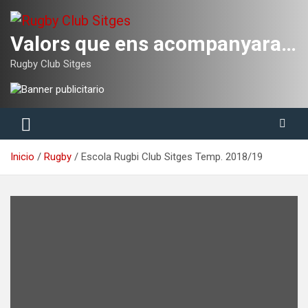
Saltar
al
contenido
Valors que ens acompanyaran tota la vida
Rugby Club Sitges
Inicio
Rugby
Escola Rugbi Club Sitges Temp. 2018/19