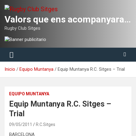
Saltar
al
contenido
Valors que ens acompanyaran tota la vida
Rugby Club Sitges
Inicio
Equipo Muntanya
Equip Muntanya R.C. Sitges – Trial
EQUIPO MUNTANYA
Equip Muntanya R.C. Sitges –
Trial
09/05/2011
R.C.Sitges
BARCELONA