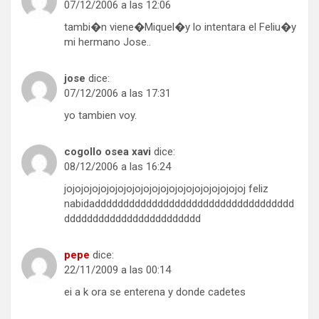
07/12/2006 a las 12:06
tambi�n viene�Miquel�y lo intentara el Feliu�y
mi hermano Jose..
jose
dice:
07/12/2006 a las 17:31
yo tambien voy.
cogollo osea xavi
dice:
08/12/2006 a las 16:24
jojojojojojojojojojojojojojojojojojojojojoj feliz
nabidaddddddddddddddddddddddddddddddddddd
dddddddddddddddddddddddd
pepe
dice:
22/11/2009 a las 00:14
ei a k ora se enterena y donde cadetes