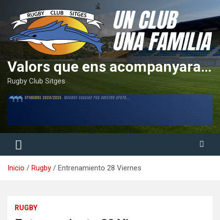
Saltar
al
contenido
Valors que ens acompanyaran tota la vida
Rugby Club Sitges
Inicio
Rugby
Entrenamiento 28 Viernes
RUGBY