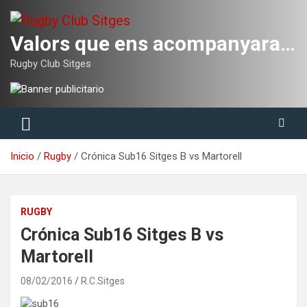
Saltar
al
contenido
Valors que ens acompanyaran tota la vida
Rugby Club Sitges
Inicio
Rugby
Crónica Sub16 Sitges B vs Martorell
RUGBY
Crónica Sub16 Sitges B vs
Martorell
08/02/2016
R.C.Sitges