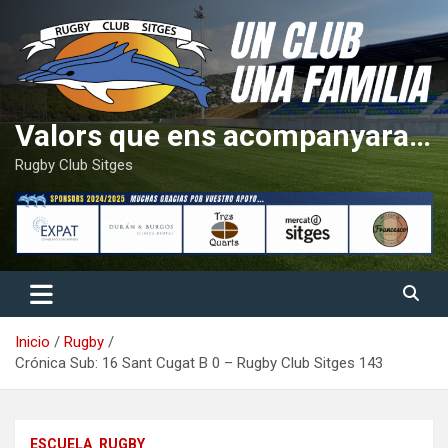
Saltar
al
contenido
Valors que ens acompanyaran tota la vida
Rugby Club Sitges
Inicio
Rugby
Crónica Sub: 16 Sant Cugat B 0 – Rugby Club Sitges 143
ESCUELA
RUGBY