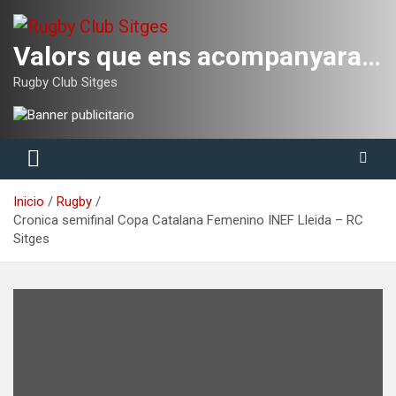
Saltar
al
contenido
Valors que ens acompanyaran tota la vida
Rugby Club Sitges
Inicio
Rugby
Cronica semifinal Copa Catalana Femenino INEF Lleida – RC
Sitges