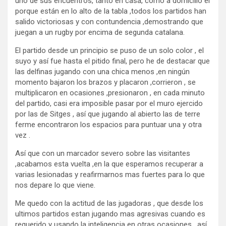
uno de sus encuentros, tanto en casa, como a domicilio el
porque están en lo alto de la tabla ,todos los partidos han
salido victoriosas y con contundencia ,demostrando que
juegan a un rugby por encima de segunda catalana.
El partido desde un principio se puso de un solo color , el
suyo y así fue hasta el pitido final, pero he de destacar que
las delfinas jugando con una chica menos ,en ningún
momento bajaron los brazos y placaron ,corrieron , se
multiplicaron en ocasiones ,presionaron , en cada minuto
del partido, casi era imposible pasar por el muro ejercido
por las de Sitges , así que jugando al abierto las de terre
ferme encontraron los espacios para puntuar una y otra
vez .
Así que con un marcador severo sobre las visitantes
,acabamos esta vuelta ,en la que esperamos recuperar a
varias lesionadas y reafirmarnos mas fuertes para lo que
nos depare lo que viene.
Me quedo con la actitud de las jugadoras , que desde los
ultimos partidos estan jugando mas agresivas cuando es
requerido y usando la inteligencia en otras ocasiones , así