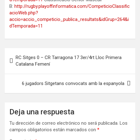
B:
http://rugby.playoffinformatica.com/CompeticioClassific
acioWeb.php?
accio=accio_competicio_publica_resultats&idGrup=264&i
dTemporada=11
Navegación
RC Sitges 0 – CR Tarragona 17 3er/4rt Lloc Primera
de
Catalana Femení
entradas
6 jugadors Sitgetans convocats amb la espanyola
Deja una respuesta
Tu dirección de correo electrónico no será publicada.
Los
campos obligatorios están marcados con
*