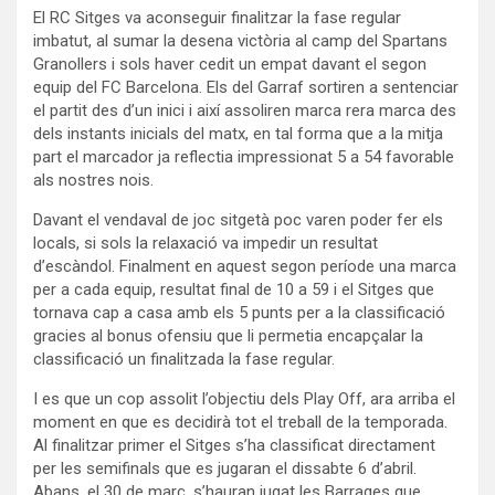
El RC Sitges va aconseguir finalitzar la fase regular
imbatut, al sumar la desena victòria al camp del Spartans
Granollers i sols haver cedit un empat davant el segon
equip del FC Barcelona. Els del Garraf sortiren a sentenciar
el partit des d’un inici i així assoliren marca rera marca des
dels instants inicials del matx, en tal forma que a la mitja
part el marcador ja reflectia impressionat 5 a 54 favorable
als nostres nois.
Davant el vendaval de joc sitgetà poc varen poder fer els
locals, si sols la relaxació va impedir un resultat
d’escàndol. Finalment en aquest segon període una marca
per a cada equip, resultat final de 10 a 59 i el Sitges que
tornava cap a casa amb els 5 punts per a la classificació
gracies al bonus ofensiu que li permetia encapçalar la
classificació un finalitzada la fase regular.
I es que un cop assolit l’objectiu dels Play Off, ara arriba el
moment en que es decidirà tot el treball de la temporada.
Al finalitzar primer el Sitges s’ha classificat directament
per les semifinals que es jugaran el dissabte 6 d’abril.
Abans, el 30 de març, s’hauran jugat les Barrages que