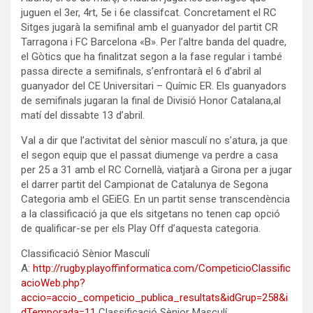
juguen el 3er, 4rt, 5e i 6e classifcat. Concretament el RC
Sitges jugarà la semifinal amb el guanyador del partit CR
Tarragona i FC Barcelona «B». Per l’altre banda del quadre,
el Gòtics que ha finalitzat segon a la fase regular i també
passa directe a semifinals, s’enfrontarà el 6 d’abril al
guanyador del CE Universitari – Químic ER. Els guanyadors
de semifinals jugaran la final de Divisió Honor Catalana,al
matí del dissabte 13 d’abril.
Val a dir que l’activitat del sènior masculí no s’atura, ja que
el segon equip que el passat diumenge va perdre a casa
per 25 a 31 amb el RC Cornellà, viatjarà a Girona per a jugar
el darrer partit del Campionat de Catalunya de Segona
Categoria amb el GEiEG. En un partit sense transcendència
a la classificació ja que els sitgetans no tenen cap opció
de qualificar-se per els Play Off d’aquesta categoria.
Classificació Sènior Masculí
A:
http://rugby.playoffinformatica.com/CompeticioClassific
acioWeb.php?
accio=accio_competicio_publica_resultats&idGrup=258&i
dTemporada=11
Classificació Sènior Masculí