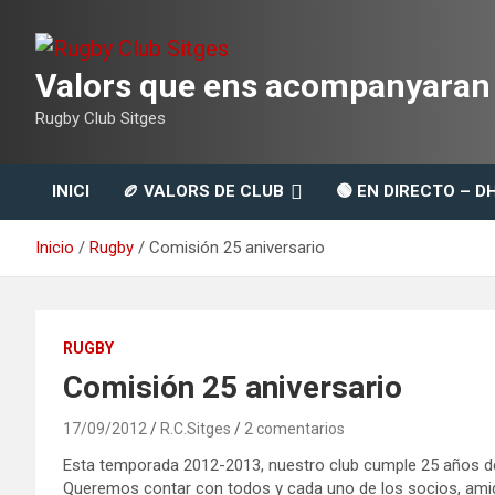
Saltar
al
contenido
Valors que ens acompanyaran t
Rugby Club Sitges
INICI
🏉 VALORS DE CLUB
🟢 EN DIRECTO – D
Inicio
Rugby
Comisión 25 aniversario
RUGBY
Comisión 25 aniversario
17/09/2012
R.C.Sitges
2 comentarios
Esta temporada 2012-2013, nuestro club cumple 25 años de
Queremos contar con todos y cada uno de los socios, amigos