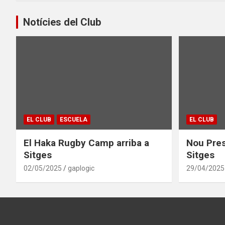
Notícies del Club
EL CLUB
ESCUELA
EL CLUB
El Haka Rugby Camp arriba a
Nou Pres
Sitges
Sitges
02/05/2025
gaplogic
29/04/2025